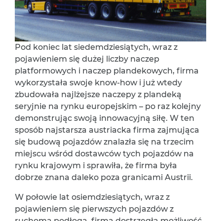
Pod koniec lat siedemdziesiątych, wraz z
pojawieniem się dużej liczby naczep
platformowych i naczep plandekowych, firma
wykorzystała swoje know-how i już wtedy
zbudowała najlżejsze naczepy z plandeką
seryjnie na rynku europejskim – po raz kolejny
demonstrując swoją innowacyjną siłę. W ten
sposób najstarsza austriacka firma zajmująca
się budową pojazdów znalazła się na trzecim
miejscu wśród dostawców tych pojazdów na
rynku krajowym i sprawiła, że firma była
dobrze znana daleko poza granicami Austrii.
W połowie lat osiemdziesiątych, wraz z
pojawieniem się pierwszych pojazdów z
ruchomą podłogą, firma dostrzegła możliwość